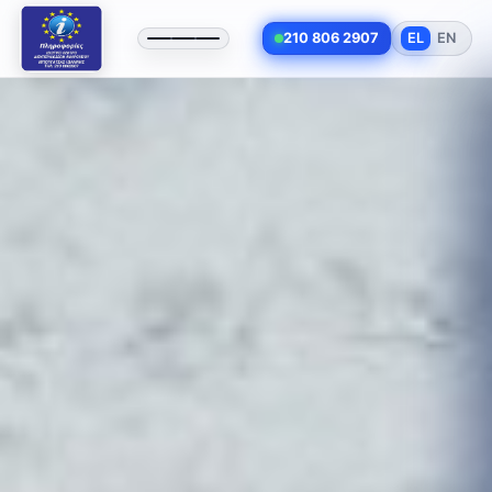
210 806 2907
EL
EN