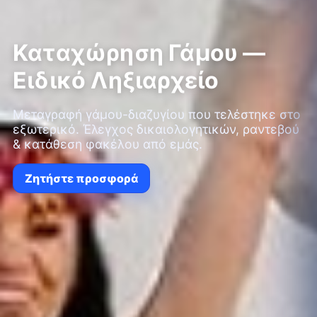
Καταχώρηση Γάμου —
Ειδικό Ληξιαρχείο
Μεταγραφή γάμου-διαζυγίου που τελέστηκε στο
εξωτερικό. Έλεγχος δικαιολογητικών, ραντεβού
& κατάθεση φακέλου από εμάς.
Ζητήστε προσφορά