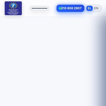
210 806 2907
EL
EN