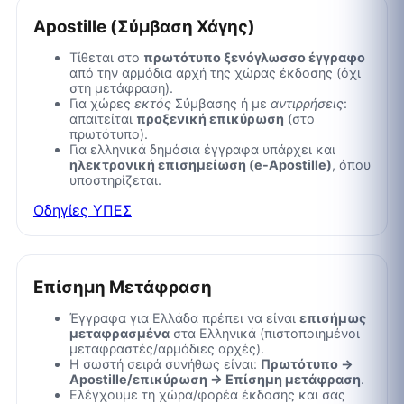
Apostille (Σύμβαση Χάγης)
Τίθεται στο
πρωτότυπο ξενόγλωσσο έγγραφο
από την αρμόδια αρχή της χώρας έκδοσης (όχι
στη μετάφραση).
Για χώρες
εκτός
Σύμβασης ή με
αντιρρήσεις
:
απαιτείται
προξενική επικύρωση
(στο
πρωτότυπο).
Για ελληνικά δημόσια έγγραφα υπάρχει και
ηλεκτρονική επισημείωση (e-Apostille)
, όπου
υποστηρίζεται.
Οδηγίες ΥΠΕΣ
Επίσημη Μετάφραση
Έγγραφα για Ελλάδα πρέπει να είναι
επισήμως
μεταφρασμένα
στα Ελληνικά (πιστοποιημένοι
μεταφραστές/αρμόδιες αρχές).
Η σωστή σειρά συνήθως είναι:
Πρωτότυπο →
Apostille/επικύρωση → Επίσημη μετάφραση
.
Ελέγχουμε τη χώρα/φορέα έκδοσης και σας