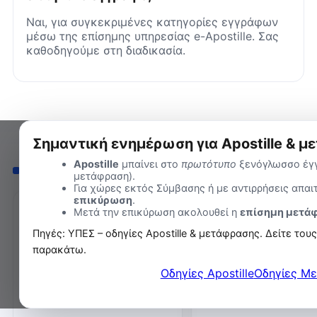
Ναι, για συγκεκριμένες κατηγορίες εγγράφων
μέσω της επίσημης υπηρεσίας e-Apostille. Σας
καθοδηγούμε στη διαδικασία.
Σημαντική ενημέρωση για Apostille & μ
Apostille
μπαίνει στο
πρωτότυπο
ξενόγλωσσο έγγ
ΣΧΕΤΙΚΆ ΆΡΘΡΑ
‹
›
μετάφραση).
Για χώρες εκτός Σύμβασης ή με αντιρρήσεις απαι
επικύρωση
.
ΆΡΘΡΟ
ΣΎΝΟΨΗ
Μετά την επικύρωση ακολουθεί η
επίσημη μετά
Καταχώρηση Γέννησης
Ειδικό Ληξιαρχείο 
Πηγές: ΥΠΕΣ – οδηγίες Apostille & μετάφρασης. Δείτε το
Μεταγραφή γέννησης
οι εργασίες
παρακάτω.
εξωτερικού.
Γάμοι, γεννήσεις, βαπτί
διαζύγια, θάνατοι εξωτ
Οδηγίες Apostille
Οδηγίες Μ