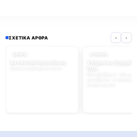
ΣΧΕΤΙΚΆ ΆΡΘΡΑ
‹
›
ΆΡΘΡΟ
ΣΎΝΟΨΗ
Αντικατάσταση άδειας
Υπηρεσίες Οχημάτ
Απώλεια/φθορά εντύπου.
Όλα
Μεταβιβάσεις, άδειες,
μεταβολές, πινακίδες,
κληρονομικά.