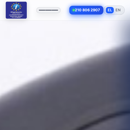
210 806 2907
EL
EN