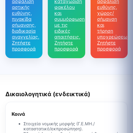
ασφάλιση
καταχώριση
ασφάλιση
αστικής
φακέλου
ευθύνης,
ευθύνης,
και
χώρος/
πινακίδα
συμμόρφωση
σήμανση
σήμανσης,
με τις
και
διαδικασία
ειδικές
τήρηση
αναγγελίας.
απαιτήσεις.
υποχρεώσεων.
Ζητήστε
Ζητήστε
Ζητήστε
προσφορά
προσφορά
προσφορά
Δικαιολογητικά (ενδεικτικά)
Κοινά
Στοιχεία νομικής μορφής (Γ.Ε.ΜΗ./
καταστατικό/εκπροσώπηση).