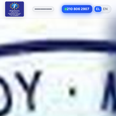
210 806 2907
EL
EN