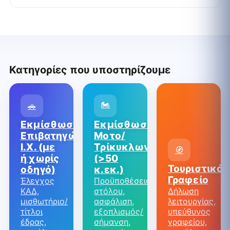
Κατηγορίες που υποστηρίζουμε
🏍️
🚗
Εκμίσθωση
Εκμίσθωση
Επιβατηγών
Μοτο/
Ι.Χ. (με
Τρίκυκλων/ATV
🧭
ή χωρίς
(>50
Τουριστικό
οδηγό)
κ.εκ.)
Γραφείο
Έλεγχος
Προϋποθέσεις
ΚΑΔ,
στόλου,
Δήλωση
μισθωτήριο/
ασφάλιση,
λειτουργίας,
τίτλοι
εξοπλισμός/
υπεύθυνος
έδρας,
σήμανση,
γραφείου,