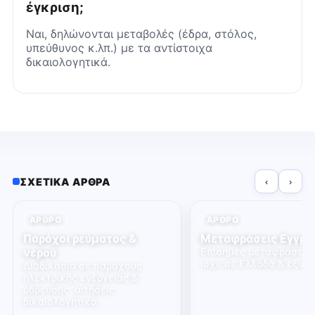
έγκριση;
Ναι, δηλώνονται μεταβολές (έδρα, στόλος,
υπεύθυνος κ.λπ.) με τα αντίστοιχα
δικαιολογητικά.
ΣΧΕΤΙΚΆ ΆΡΘΡΑ
‹
›
ΆΡΘΡΟ
ΆΡΘΡΟ
Παρόχοι ρεύματος &
Μεταφράσεις Εγγρ
νερού
Επίσημες μεταφράσεις
ισχύ σε Ελλάδα & εξωτ
Διαδικασία σε παρόχους
ηλεκτρικής ενέργειας &
ύδρευσης: αιτήσεις,
δικαιολογητικά