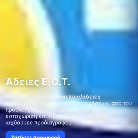
Άδειες Ε.Ο.Τ.
Αναλαμβάνουμε
αναγγελίες/άδειες
λειτουργίας
τουριστικών επιχειρήσεων, από τον
προέλεγχο δικαιολογητικών έως την
καταχώριση και την συμμόρφωση με τις
ισχύουσες προδιαγραφές.
Ζητήστε προσφορά