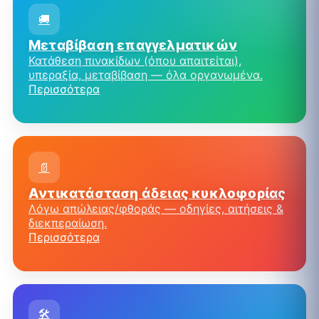
🚚
Μεταβίβαση επαγγελματικών
Κατάθεση πινακίδων (όπου απαιτείται),
υπεραξία, μεταβίβαση — όλα οργανωμένα.
Περισσότερα
📄
Αντικατάσταση άδειας κυκλοφορίας
Λόγω απώλειας/φθοράς — οδηγίες, αιτήσεις &
διεκπεραίωση.
Περισσότερα
🛠️