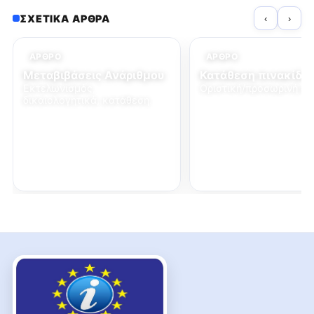
ΣΧΕΤΙΚΆ ΆΡΘΡΑ
‹
›
ΆΡΘΡΟ
ΆΡΘΡΟ
Μεταβιβάσεις Ανάριθμου
Κατάθεση πινακίδω
Εκτελωνισμός,
Οριστική/προσωρινή ακ
δικαιολογητικά, κατάθεση.