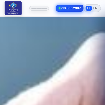
210 806 2907
EL
EN