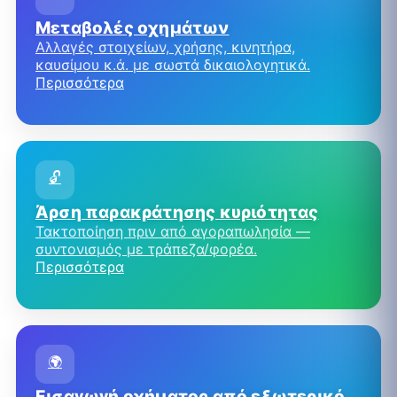
Μεταβολές οχημάτων
Αλλαγές στοιχείων, χρήσης, κινητήρα,
καυσίμου κ.ά. με σωστά δικαιολογητικά.
Περισσότερα
🔓
Άρση παρακράτησης κυριότητας
Τακτοποίηση πριν από αγοραπωλησία —
συντονισμός με τράπεζα/φορέα.
Περισσότερα
🌍
Εισαγωγή οχήματος από εξωτερικό