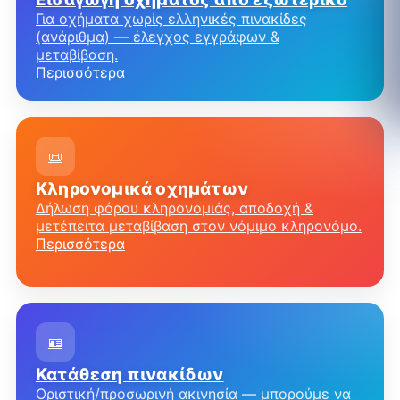
Για οχήματα χωρίς ελληνικές πινακίδες
(ανάριθμα) — έλεγχος εγγράφων &
μεταβίβαση.
Περισσότερα
📜
Κληρονομικά οχημάτων
Δήλωση φόρου κληρονομιάς, αποδοχή &
μετέπειτα μεταβίβαση στον νόμιμο κληρονόμο.
Περισσότερα
🪪
Κατάθεση πινακίδων
Οριστική/προσωρινή ακινησία — μπορούμε να