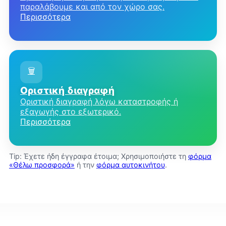
παραλάβουμε και από τον χώρο σας.
Περισσότερα
🗑️
Οριστική διαγραφή
Οριστική διαγραφή λόγω καταστροφής ή
εξαγωγής στο εξωτερικό.
Περισσότερα
Tip: Έχετε ήδη έγγραφα έτοιμα; Χρησιμοποιήστε τη
φόρμα
«Θέλω προσφορά»
ή την
φόρμα αυτοκινήτου
.