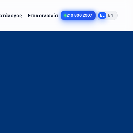
ατάλογος
Επικοινωνία
210 806 2907
EL
EN