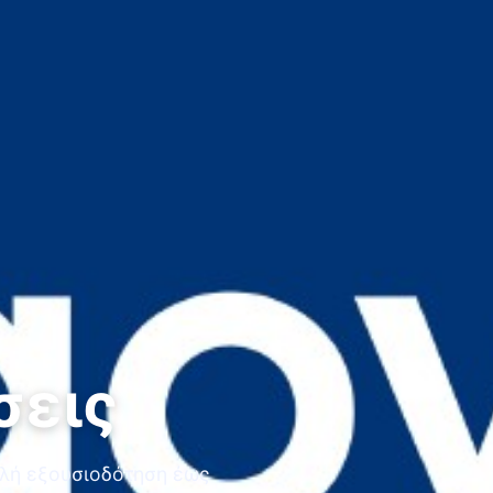
σεις
λή εξουσιοδότηση έως