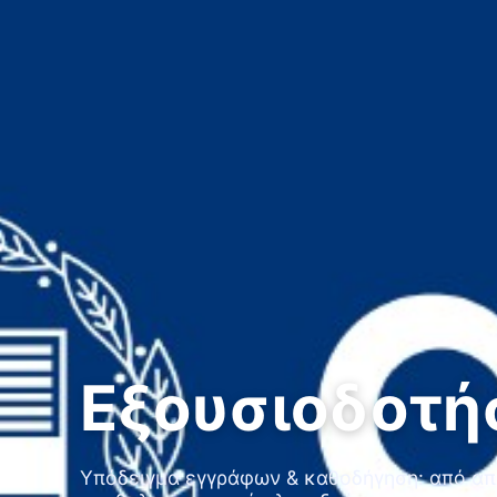
Εξουσιοδοτή
Υπόδειγμα εγγράφων & καθοδήγηση: από απ