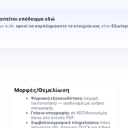
ιτείται υπόδειγμα εδώ
ων κ.λπ.
αρκεί να συμπληρώσετε τα στοιχεία σας
στην
Εξωτερι
Μορφές/Θεμελίωση
Ψηφιακή εξουσιοδότηση
(ισχυρή
ταυτοποίηση) — ισοδύναμη με γνήσιο
υπογραφής.
Γνήσιο υπογραφής
σε ΚΕΠ/Αστυνομία
πάνω στο έντυπο PDF.
Συμβολαιογραφικό πληρεξούσιο
όπου
απαιτείται (βλ. πρότυπο DOCX για Ειδικό