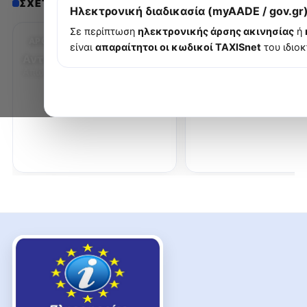
ΣΧΕΤΙΚΆ ΆΡΘΡΑ
‹
›
Ηλεκτρονική διαδικασία (myAADE / gov.gr
Σε περίπτωση
ηλεκτρονικής άρσης ακινησίας
ή
ΆΡΘΡΟ
ΣΎΝΟΨΗ
είναι
απαραίτητοι οι κωδικοί TAXISnet
του ιδιοκ
Αντικατάσταση άδειας
Υπηρεσίες Οχημάτ
Απώλεια/φθορά εντύπου.
Όλα
Μεταβιβάσεις, άδειες,
μεταβολές, πινακίδες,
κληρονομικά.