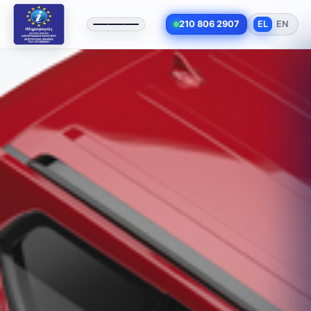
210 806 2907
EL
EN