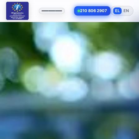
210 806 2907
EL
EN