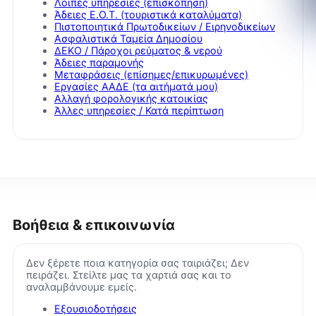
Λοιπές υπηρεσίες (επισκόπηση)
Άδειες Ε.Ο.Τ. (τουριστικά καταλύματα)
Πιστοποιητικά Πρωτοδικείων / Ειρηνοδικείων
Ασφαλιστικά Ταμεία Δημοσίου
ΔΕΚΟ / Πάροχοι ρεύματος & νερού
Άδειες παραμονής
Μεταφράσεις (επίσημες/επικυρωμένες)
Εργασίες ΑΑΔΕ (τα αιτήματά μου)
Αλλαγή φορολογικής κατοικίας
Άλλες υπηρεσίες / Κατά περίπτωση
Βοήθεια & επικοινωνία
Δεν ξέρετε ποια κατηγορία σας ταιριάζει; Δεν
πειράζει. Στείλτε μας τα χαρτιά σας και το
αναλαμβάνουμε εμείς.
Εξουσιοδοτήσεις