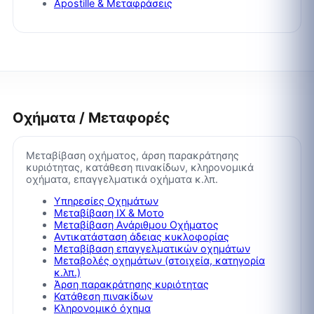
Apostille & Μεταφράσεις
Οχήματα / Μεταφορές
Μεταβίβαση οχήματος, άρση παρακράτησης
κυριότητας, κατάθεση πινακίδων, κληρονομικά
οχήματα, επαγγελματικά οχήματα κ.λπ.
Υπηρεσίες Οχημάτων
Μεταβίβαση ΙΧ & Μοτο
Μεταβίβαση Ανάριθμου Οχήματος
Αντικατάσταση άδειας κυκλοφορίας
Μεταβίβαση επαγγελματικών οχημάτων
Μεταβολές οχημάτων (στοιχεία, κατηγορία
κ.λπ.)
Άρση παρακράτησης κυριότητας
Κατάθεση πινακίδων
Κληρονομικό όχημα