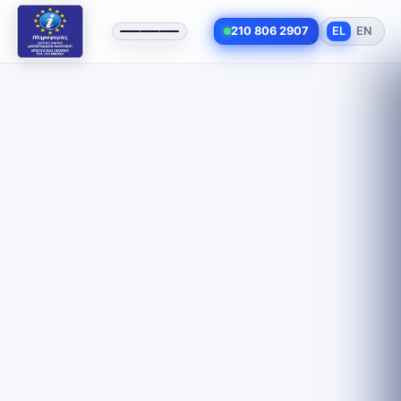
210 806 2907
EL
EN