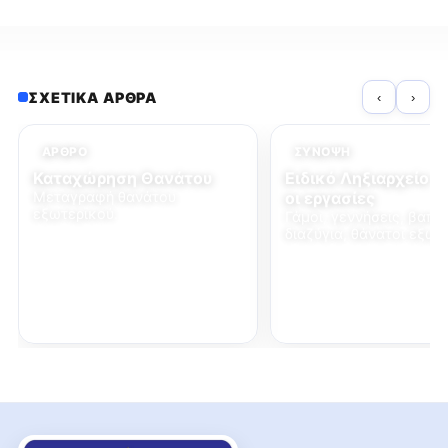
ΣΧΕΤΙΚΆ ΆΡΘΡΑ
‹
›
ΆΡΘΡΟ
ΣΎΝΟΨΗ
Καταχώρηση Θανάτου
Ειδικό Ληξιαρχείο 
Μεταγραφή θανάτου
οι εργασίες
εξωτερικού.
Γάμοι, γεννήσεις, βαπτί
διαζύγια, θάνατοι εξωτ